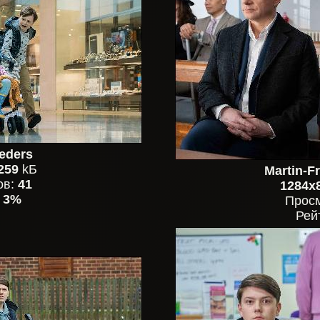
eders
259
kБ
Martin-F
ов:
41
1284x
:
3%
Прос
Рей