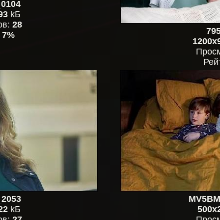
_0104
93
kБ
ов:
28
79
:
7%
1200x
Прос
Рей
_2053
MV5BM
22
kБ
500x
ов:
27
Прос