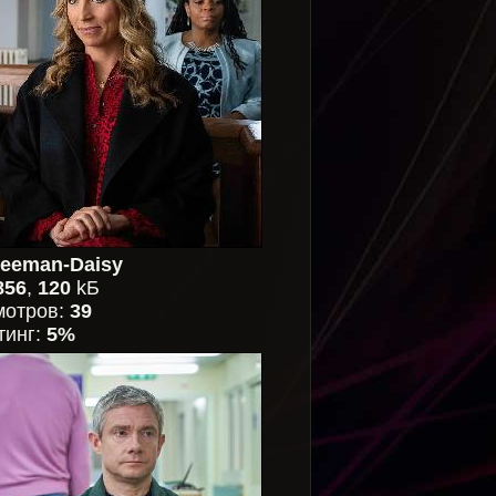
reeman-Daisy
856
,
120
kБ
мотров:
39
тинг:
5%