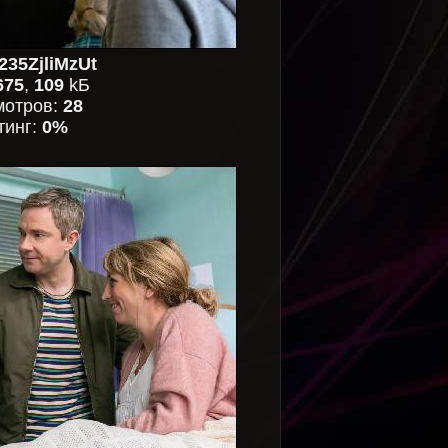
35ZjliMzUt
675
,
109
kБ
мотров:
28
тинг:
0%