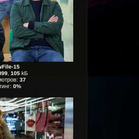
File-15
899
,
105
kБ
мотров:
37
тинг:
0%