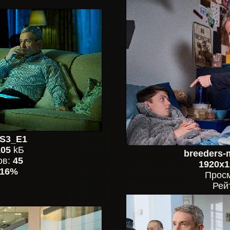
S3_E1
105
kБ
breeders-
ов:
45
1920x1
16%
Прос
Рей