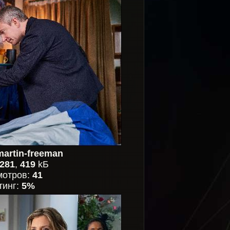
martin-freeman
281
,
419
kБ
мотров:
41
тинг:
5%