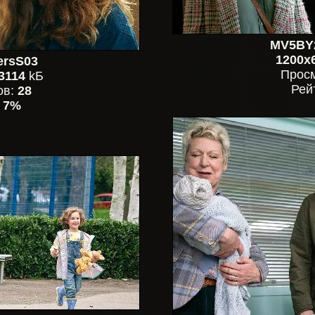
MV5BY2
1200x
ersS03
Прос
3114
kБ
Рей
ов:
28
:
7%