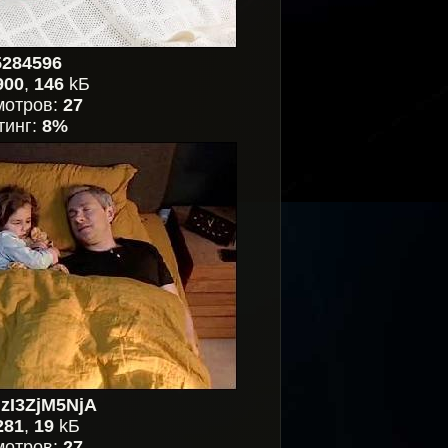
5284596
900
,
146
kБ
мотров:
27
тинг:
8%
zI3ZjM5NjA
281
,
19
kБ
мотров:
27