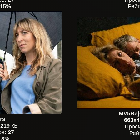
15%
Рейт
MV5BZj
rs
663x4
,
219
kБ
Прос
ов:
27
Рей
:
8%