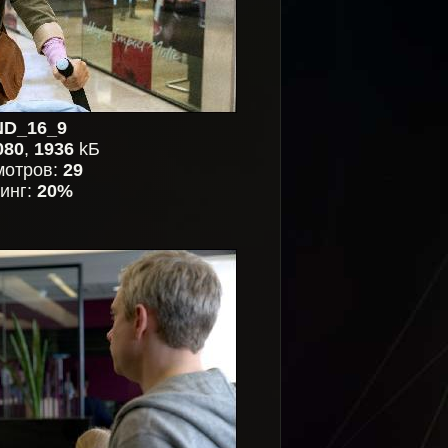
D_16_9
080
,
1936
kБ
мотров:
29
инг:
20%