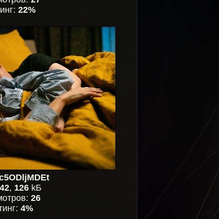
инг:
22%
c5ODljMDEt
42
,
126
kБ
мотров:
26
тинг:
4%