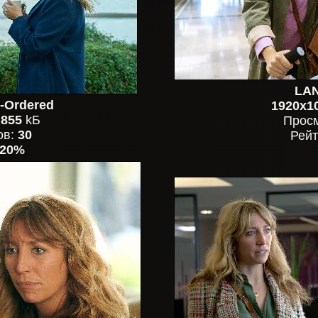
LAN
-Ordered
1920x1
,
855
kБ
Прос
ов:
30
Рейт
20%