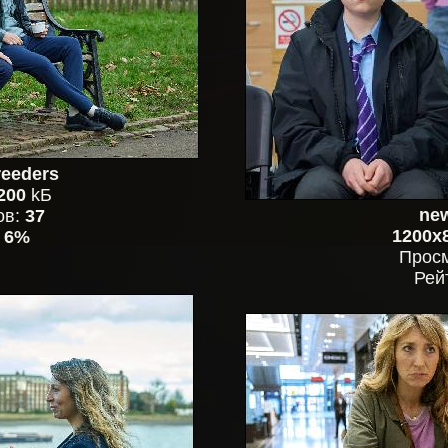
eeders
200
kБ
new
ов:
37
1200x
:
6%
Прос
Рей